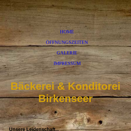
HOME
ÖFFNUNGSZEITEN
GALERIE
IMPRESSUM
Bäckerei & Konditorei
Birkenseer
Unsere Leidenschaft...